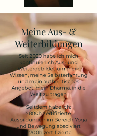
Meine Aus- &
Weiterbildungen
Seit 2020 habe ich mich
kontinuierlich Aus- und
Weitergebildet um mein
Wissen, meine Selbsterfahrung
und mein authentisches
Angebot, mein Dharma, in die
Welt zu tragen
Seitdem habe ich:
>800h zertifizierte
Ausbildungen im Bereich Yoga
und Bewegung absolviert
> 700h zertifizierte