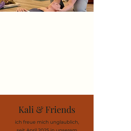
Kali & Friends
ich freue mich unglaublich,
seit April 2025 in unserem