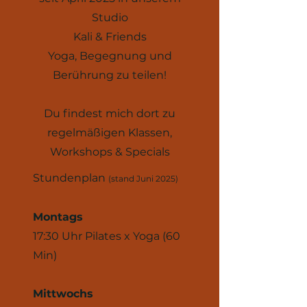
Studio
Kali & Friends
Yoga, Begegnung und
Berührung zu teilen!
Du findest mich dort zu
regelmäßigen Klassen,
Workshops & Specials
Stundenplan
(stand Juni 2025)
Montags
17:30 Uhr Pilates x Yoga (60
Min)
Mittwochs