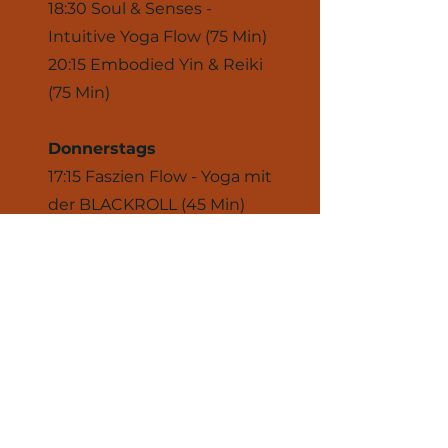
18:30 Soul & Senses -
Intuitive Yoga Flow (75 Min)
20:15 Embodied Yin & Reiki
(75 Min)
Donnerstags
17:15 Faszien Flow - Yoga mit
der BLACKROLL
(45 Min)
18:30 wöchentlich
wechselnde Specials -
schau gerne mal im
Kalender vorbei
Kalender Kali & Friends