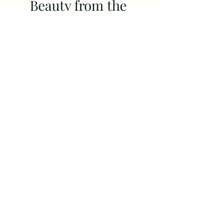
Beauty from the
Inside Out
Du bist schön!
Und gemeinsam bringen wir
dich von innen zum strahlen!
Wahre Schönheit beginnt im
Inneren – mit Mut, Weichheit
und Echtheit!
Mit Infos & Tipps für eine
liebevolle Hautroutine
Samstag 18. Oktober 9 Uhr
Infos & Anmeldung