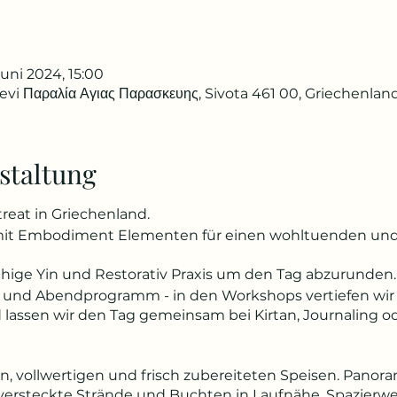
Juni 2024, 15:00
kevi Παραλία Αγιας Παρασκευης, Sivota 461 00, Griechenlan
staltung
eat in Griechenland.
mit Embodiment Elementen für einen wohltuenden und a
hige Yin und Restorativ Praxis um den Tag abzurunden.
nd Abendprogramm - in den Workshops vertiefen wir d
lassen wir den Tag gemeinsam bei Kirtan, Journaling o
n, vollwertigen und frisch zubereiteten Speisen. Panora
ersteckte Strände und Buchten in Laufnähe, Spazierw