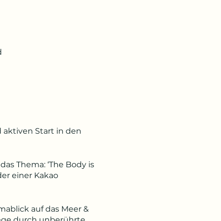
d
ktiven Start in den
as Thema: ‘The Body is
der einer Kakao
mablick auf das Meer &
ege durch unberührte