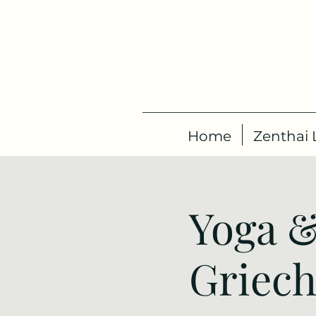
Home
Zenthai L
Yoga &
Griech