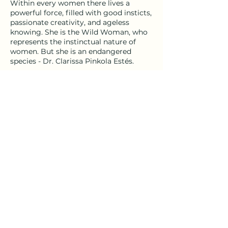
Within every women there lives a
powerful force, filled with good insticts,
passionate creativity, and ageless
knowing. She is the Wild Woman, who
represents the instinctual nature of
women. But she is an endangered
species - Dr. Clarissa Pinkola Estés.
Lasst uns im Kreise von Frauen
zusammenkommen, teilen, zuhören,
lachen, weinen, Raum halten für alles
was da sein möchte.
Ich freue mich auf dich!
Mit der Überweisung des
Diese Veranstaltung teilen
Teilnahmebetragts von 11€ ist dein
Platz gesichert. (Paypal
@kaliheartyoga). Bitte sende diesen
direkt nach der Anmeldung. Wenn du
kein Paypal hast melde dich gerne bei
mir. Kein Problem :)
linda[at]kaliheart.yoga
Bitte sei pünktlich (ca 5 min vorher) da