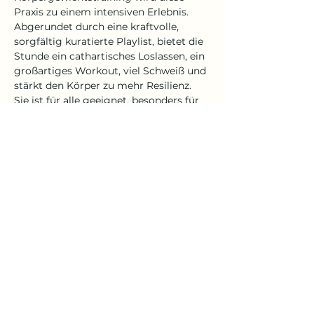
Praxis zu einem intensiven Erlebnis. 
Abgerundet durch eine kraftvolle, 
sorgfältig kuratierte Playlist, bietet die 
Stunde ein cathartisches Loslassen, ein 
großartiges Workout, viel Schweiß und 
stärkt den Körper zu mehr Resilienz. 
Sie ist für alle geeignet, besonders für 
Yogis, die eine neue Form der 
Bewegung und der inneren 
Verbindung suchen. 
A Workout but make it spiritual. Let’s 
shake the Dust
Für die Praxis ist eine stabile 
Internetverbindung und ein Spotify 
Premium Account notwendig 
(Nutzung via App ist am Besten).
Mehr anzeigen