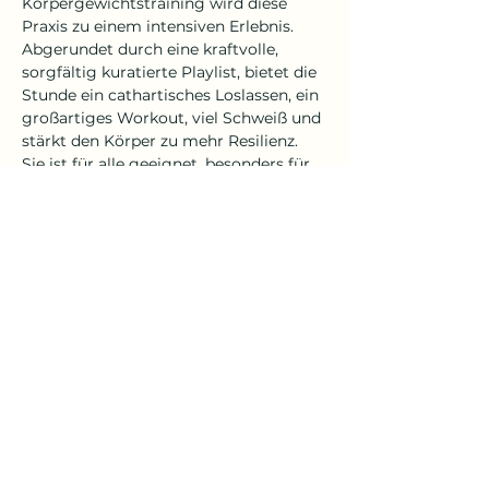
Körpergewichtstraining wird diese 
Praxis zu einem intensiven Erlebnis. 
Abgerundet durch eine kraftvolle, 
sorgfältig kuratierte Playlist, bietet die 
Stunde ein cathartisches Loslassen, ein 
großartiges Workout, viel Schweiß und 
stärkt den Körper zu mehr Resilienz. 
Sie ist für alle geeignet, besonders für 
Yogis, die eine neue Form der 
Bewegung und der inneren 
Verbindung suchen. 
A Workout but make it spiritual. Let’s 
shake the Dust
Für die Praxis ist eine 
stabile 
Internetverbindung und ein Spotify 
Premium Account
 notwendig 
(Nutzung via App ist am Besten).
Mehr anzeigen