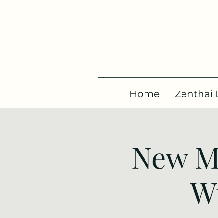
Home
Zenthai L
New M
W