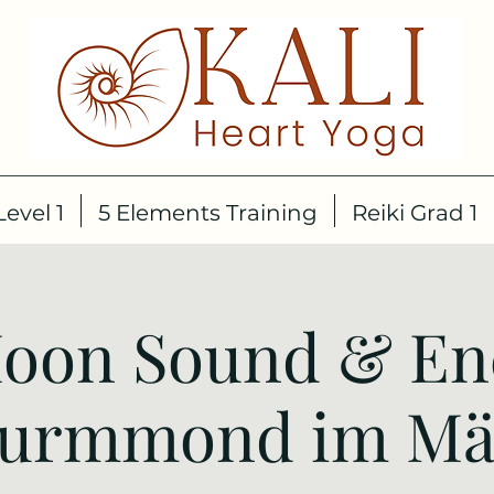
evel 1
5 Elements Training
Reiki Grad 1
oon Sound & Ene
urmmond im Mä