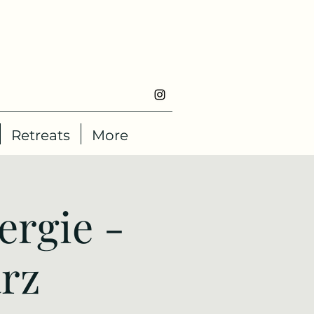
Retreats
More
rgie -
rz