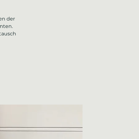
en der
nten.
tausch