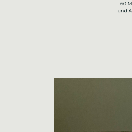
60 Mi
und A