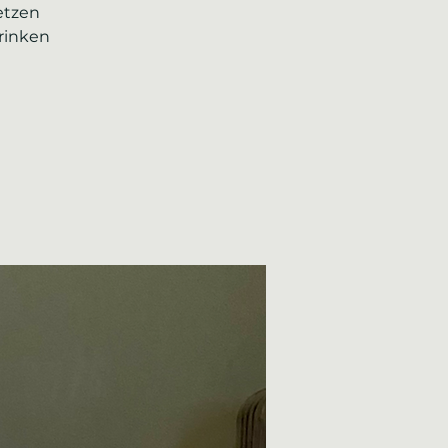
etzen
rinken