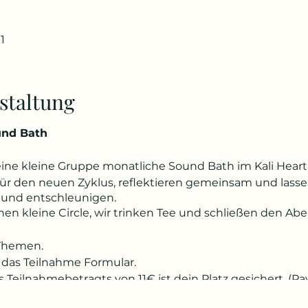
1
staltung
und Bath
r eine kleine Gruppe monatliche Sound Bath im Kali Hear
ür den neuen Zyklus, reflektieren gemeinsam und lassen 
 und entschleunigen.
nen kleine Circle, wir trinken Tee und schließen den 
Themen.
r das Teilnahme Formular.
Teilnahmebetragts von 11€ ist dein Platz gesichert. (Pa
t melde dich gerne bei mir. Kein Problem :)