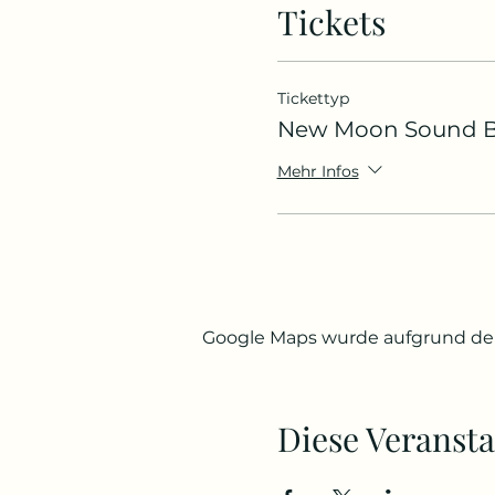
Tickets
Bitte sei pünktlich (ca 5
Absagen bis 24h vor Begi
Tickettyp
zurückerstatten. Bei kurz
New Moon Sound 
gerne kannst du aber ein
Mehr Infos
Google Maps wurde aufgrund der 
Diese Veransta