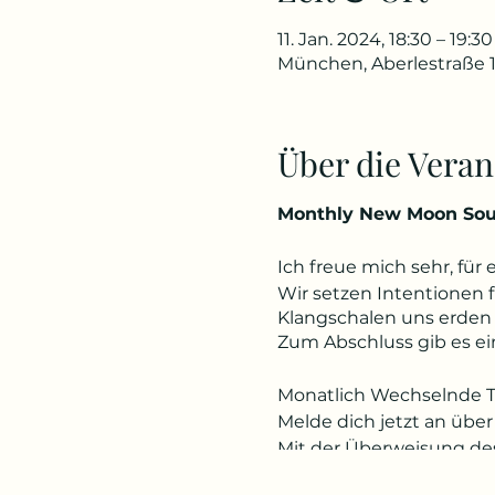
11. Jan. 2024, 18:30 – 19:30
München, Aberlestraße 1
Über die Veran
Monthly New Moon So
Ich freue mich sehr, fü
Wir setzen Intentionen f
Klangschalen uns erden
Zum Abschluss gib es ei
Monatlich Wechselnde 
Melde dich jetzt an übe
Mit der Überweisung des 
Wenn du kein Paypal has