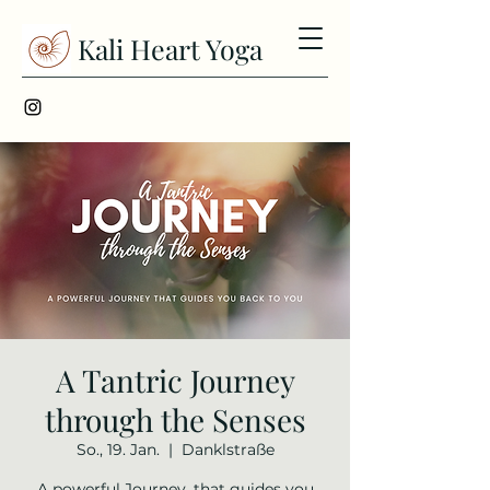
Kali Heart Yoga
A Tantric Journey
through the Senses
So., 19. Jan.
  |  
Danklstraße
A powerful Journey, that guides you